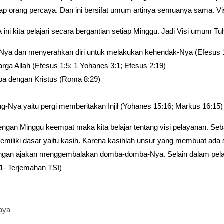
iap orang percaya. Dan ini bersifat umum artinya semuanya sama. V
ini kita pelajari secara bergantian setiap Minggu. Jadi Visi umum Tuh
k-Nya dan menyerahkan diri untuk melakukan kehendak-Nya (Efesus 
arga Allah (Efesus 1:5; 1 Yohanes 3:1; Efesus 2:19)
rupa dengan Kristus (Roma 8:29)
adang-Nya yaitu pergi memberitakan Injil (Yohanes 15:16; Markus 16:15)
dengan Minggu keempat maka kita belajar tentang visi pelayanan. S
miliki dasar yaitu kasih. Karena kasihlah unsur yang membuat ada s
ngan ajakan menggembalakan domba-domba-Nya. Selain dalam pelaya
1- Terjemahan TSI)
aya