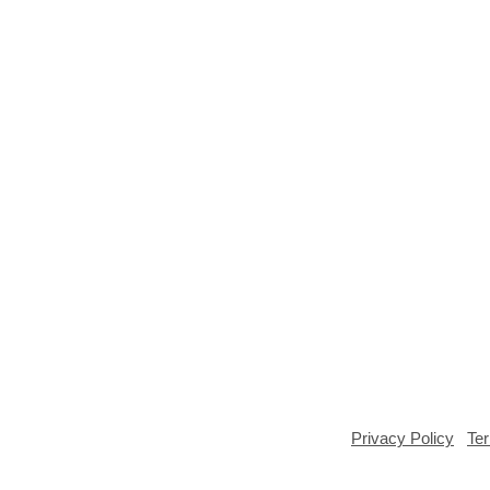
pyright ©2025 GPPK House of Grace BSD City |
Privacy Policy
|
Te