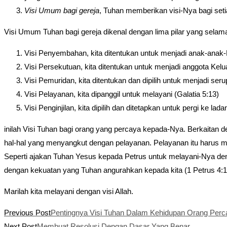
Visi Umum bagi gereja
, Tuhan memberikan visi-Nya bagi set
Visi Umum Tuhan bagi gereja dikenal dengan lima pilar yang selama 
Visi Penyembahan, kita ditentukan untuk menjadi anak-ana
Visi Persekutuan, kita ditentukan untuk menjadi anggota Kelu
Visi Pemuridan, kita ditentukan dan dipilih untuk menjadi se
Visi Pelayanan, kita dipanggil untuk melayani (Galatia 5:13)
Visi Penginjilan, kita dipilih dan ditetapkan untuk pergi ke l
inilah Visi Tuhan bagi orang yang percaya kepada-Nya. Berkaitan 
hal-hal yang menyangkut dengan pelayanan. Pelayanan itu harus me
Seperti ajakan Tuhan Yesus kepada Petrus untuk melayani-Nya de
dengan kekuatan yang Tuhan angurahkan kepada kita (1 Petrus 4:1
Marilah kita melayani dengan visi Allah.
Read
Previous Post
Pentingnya Visi Tuhan Dalam Kehidupan Orang Perc
more
Next Post
Membuat Resolusi Dengan Dasar Yang Benar