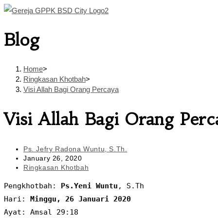
Skip
to
Blog
content
Home
>
Ringkasan Khotbah
>
Visi Allah Bagi Orang Percaya
Visi Allah Bagi Orang Perc
Post
Ps. Jefry Radona Wuntu, S.Th.
author:
Post
January 26, 2020
published:
Post
Ringkasan Khotbah
category:
Pengkhotbah: 
Ps.Yeni Wuntu
, S.Th

Hari: 
Minggu, 26 Januari 2020
Ayat: Amsal 29:18