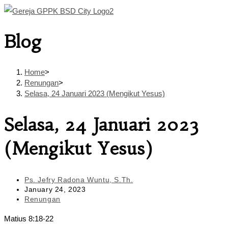
Skip
to
Blog
content
Home
>
Renungan
>
Selasa, 24 Januari 2023 (Mengikut Yesus)
Selasa, 24 Januari 2023
(Mengikut Yesus)
Post
Ps. Jefry Radona Wuntu, S.Th.
author:
Post
January 24, 2023
published:
Post
Renungan
category:
Matius 8:18-22