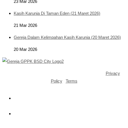
23 Mar 2026
Kasih Karunia Di Taman Eden (21 Maret 2026)
21 Mar 2026
Gereja Dalam Kelimpahan Kasih Karunia (20 Maret 2026)
20 Mar 2026
Copyright ©2025 GPPK House of Grace BSD City |
Privacy
Policy
|
Terms
Opens
in
a
Opens
new
in
tab
a
Opens