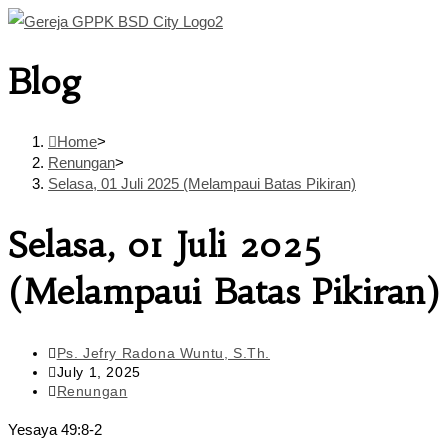
Skip
to
Blog
content
Home
>
Renungan
>
Selasa, 01 Juli 2025 (Melampaui Batas Pikiran)
Selasa, 01 Juli 2025
(Melampaui Batas Pikiran)
Post
Ps. Jefry Radona Wuntu, S.Th.
author:
Post
July 1, 2025
published:
Post
Renungan
category:
Yesaya 49:8-2