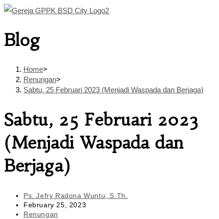
Skip
to
Blog
content
Home
>
Renungan
>
Sabtu, 25 Februari 2023 (Menjadi Waspada dan Berjaga)
Sabtu, 25 Februari 2023
(Menjadi Waspada dan
Berjaga)
Post
Ps. Jefry Radona Wuntu, S.Th.
author:
Post
February 25, 2023
published:
Post
Renungan