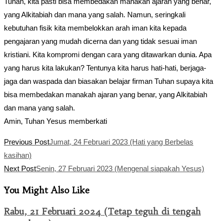
Tuhan, kita pasti bisa membedakan manakah ajaran yang benar,
yang Alkitabiah dan mana yang salah. Namun, seringkali
kebutuhan fisik kita membelokkan arah iman kita kepada
pengajaran yang mudah dicerna dan yang tidak sesuai iman
kristiani. Kita kompromi dengan cara yang ditawarkan dunia. Apa
yang harus kita lakukan? Tentunya kita harus hati-hati, berjaga-
jaga dan waspada dan biasakan belajar firman Tuhan supaya kita
bisa membedakan manakah ajaran yang benar, yang Alkitabiah
dan mana yang salah.
Amin, Tuhan Yesus memberkati
Read
Previous Post
Jumat, 24 Februari 2023 (Hati yang Berbelas
more
kasihan)
articles
Next Post
Senin, 27 Februari 2023 (Mengenal siapakah Yesus)
You Might Also Like
Rabu, 21 Februari 2024 (Tetap teguh di tengah