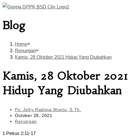
Skip
to
Blog
content
Home
>
Renungan
>
Kamis, 28 Oktober 2021 Hidup Yang Diubahkan
Kamis, 28 Oktober 2021
Hidup Yang Diubahkan
Post
Ps. Jefry Radona Wuntu, S.Th.
author:
Post
October 28, 2021
published:
Post
Renungan
category:
1 Petrus 2:11-17