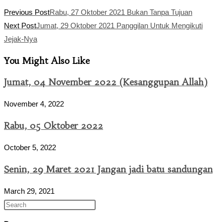
Read
Previous Post
Rabu, 27 Oktober 2021 Bukan Tanpa Tujuan
more
Next Post
Jumat, 29 Oktober 2021 Panggilan Untuk Mengikuti
articles
Jejak-Nya
You Might Also Like
Jumat, 04 November 2022 (Kesanggupan Allah)
November 4, 2022
Rabu, 05 Oktober 2022
October 5, 2022
Senin, 29 Maret 2021 Jangan jadi batu sandungan
March 29, 2021