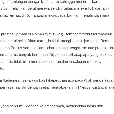
yang bertentangan dengan kebenaran sehingga menimbulkan
us, melainkan perut mereka sendiri. Sikap mereka licik dan licin,
sihati jemaat di Roma agar mewaspadai bahkan menghindari para
prestasi’ jemaat di Roma (ayat 19-20). Jemaat tersebut termasyhur
ulus bersukacita. Akan tetapi, ia tidak menghendaki jemaat di Roma
uturan Paulus yang panjang lebar tentang pengajaran dan praktik hid
 Roma harus banyak berbenah: “bijaksana terhadap apa yang baik, da
kian Iblis tidak bisa merusakkan iman dan kesaksian mereka,
tu.
/kebenaran sekaligus kasih/kepedulian ada pada Allah sendiri (ayat
perkasa, sambil dengan setia mengabarkan Injil Yesus Kristus, mak
yang bergumul dengan kelemahannya, nyatakanlah kasih dan