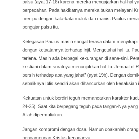
palsu (ayat 17-18) karena mereka mengajarkan hal-hal 
perpecahan. Pada hakikatnya mereka bukan melayani Krist
menipu dengan kata-kata muluk dan manis. Paulus mena
pengajar palsu itu.
Ketegasan Paulus masih sangat terasa dalam menyikapi `
dengan ketaatannya terhadap Injil. Mengetahui hal itu, Pa
terlena. Masih ada berbagai kekurangan di sana-sini. Pen
kristiani dalam suratnya menunjukkan hal itu. Jemaat di
bersih terhadap apa yang jahat” (ayat 19b). Dengan demi
sebaliknya Iblis sendiri akan dihancurkan oleh kesaksian i
Kekuatan untuk berdiri teguh memancarkan karakter kudus
24-25). Saat kita berpegang teguh pada tangan-Nya yang 
Allah dipermuliakan.
Jangan kompromi dengan dosa. Namun doakanlah orang 
pengampunan Kristus kepadanya.