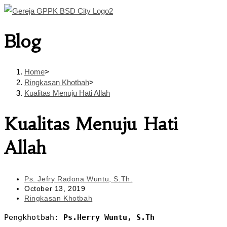
Skip
to
Blog
content
Home
>
Ringkasan Khotbah
>
Kualitas Menuju Hati Allah
Kualitas Menuju Hati
Allah
Post
Ps. Jefry Radona Wuntu, S.Th.
author:
Post
October 13, 2019
published:
Post
Ringkasan Khotbah
category:
Pengkhotbah: 
Ps.Herry Wuntu, S.Th