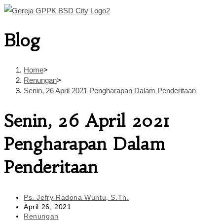
Skip
to
Blog
content
Home
>
Renungan
>
Senin, 26 April 2021 Pengharapan Dalam Penderitaan
Senin, 26 April 2021
Pengharapan Dalam
Penderitaan
Post
Ps. Jefry Radona Wuntu, S.Th.
author:
Post
April 26, 2021
published:
Post
Renungan