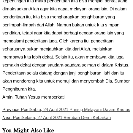
kepentingan kita maka penderitaan kita bisa menjadi berkat yang
dimaksudkan Allah agar kita dapat melayani orang lain. Di dalam
penderitaan itu, kita bisa mengharapkan penghiburan yang
berlimpah-limpah dari Allah. Namun bukan untuk kita simpan
sendirian, tetapi agar kita dapat berbagi dengan orang lain yang
mengalami penderitaan juga. Oleh karena itu, penderitaan
seharusnya bukan menjauhkan kita dari Allah, melainkan
membawa kita lebih dekat. Selain itu, akan membawa kita juga
semakin dekat dengan saudara-saudara seiman di dalam Kristus.
Penderitaan selalu datang dengan janji penghiburan Ilahi dan itu
akan mendorong kita untuk memuji dan menyembah Dia, Sumber
Penghiburan kita.
Amin, Tuhan Yesus memberkati
Read
Previous Post
Sabtu, 24 April 2021 Prinsip Melayani Dalam Kristus
more
Next Post
Selasa, 27 April 2021 Berubah Demi Kebaikan
articles
You Might Also Like