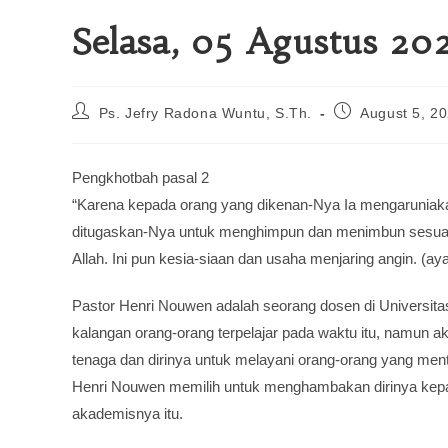
Selasa, 05 Agustus 20
Ps. Jefry Radona Wuntu, S.Th.
August 5, 2
Pengkhotbah pasal 2
“Karena kepada orang yang dikenan-Nya Ia mengaruniaka
ditugaskan-Nya untuk menghimpun dan menimbun sesuat
Allah. Ini pun kesia-siaan dan usaha menjaring angin. (aya
Pastor Henri Nouwen adalah seorang dosen di Universita
kalangan orang-orang terpelajar pada waktu itu, namun 
tenaga dan dirinya untuk melayani orang-orang yang ment
Henri Nouwen memilih untuk menghambakan dirinya kepada
akademisnya itu.