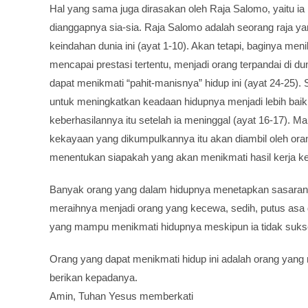
Hal yang sama juga dirasakan oleh Raja Salomo, yaitu ia
dianggapnya sia-sia. Raja Salomo adalah seorang raja ya
keindahan dunia ini (ayat 1-10). Akan tetapi, baginya men
mencapai prestasi tertentu, menjadi orang terpandai di 
dapat menikmati “pahit-manisnya” hidup ini (ayat 24-2
untuk meningkatkan keadaan hidupnya menjadi lebih baik
keberhasilannya itu setelah ia meninggal (ayat 16-17). M
kekayaan yang dikumpulkannya itu akan diambil oleh oran
menentukan siapakah yang akan menikmati hasil kerja ker
Banyak orang yang dalam hidupnya menetapkan sasaran ter
meraihnya menjadi orang yang kecewa, sedih, putus asa 
yang mampu menikmati hidupnya meskipun ia tidak suks
Orang yang dapat menikmati hidup ini adalah orang ya
berikan kepadanya.
Amin, Tuhan Yesus memberkati