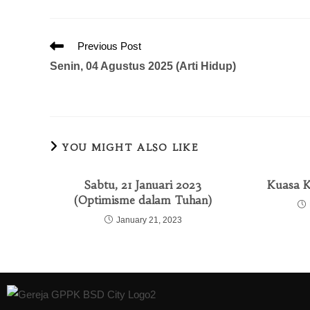
Previous Post
Senin, 04 Agustus 2025 (Arti Hidup)
YOU MIGHT ALSO LIKE
Sabtu, 21 Januari 2023
Kuasa K
(Optimisme dalam Tuhan)
January 21, 2023