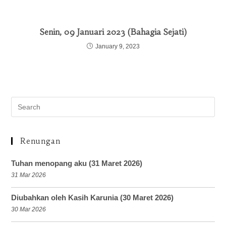
Senin, 09 Januari 2023 (Bahagia Sejati)
January 9, 2023
Renungan
Tuhan menopang aku (31 Maret 2026)
31 Mar 2026
Diubahkan oleh Kasih Karunia (30 Maret 2026)
30 Mar 2026