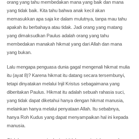
orang yang tahu membedakan mana yang baik dan mana
yang tidak baik. Kita tahu bahwa anak kecil akan
memasukkan apa saja ke dalam mulutnya, tanpa mau tahu
apakah itu berbahaya atau tidak. Jadi orang yang matang
yang dimaksudkan Paulus adalah orang yang tahu
membedakan manakah hikmat yang dari Allah dan mana
yang bukan.
Lalu mengapa penguasa dunia gagal mengenali hikmat mulia
itu (ayat 8)? Karena hikmat itu datang secara tersembunyi,
tetapi dinyatakan melalui Injil Kristus sebagaimana yang
diberitakan Paulus. Hikmat itu adalah sebuah rahasia suci,
yang tidak dapat diketahui hanya dengan hikmat manusia,
melainkan hanya melalui penyataan Allah. Itu sebabnya,
hanya Roh Kudus yang dapat menyampaikan hal ini kepada
manusia.