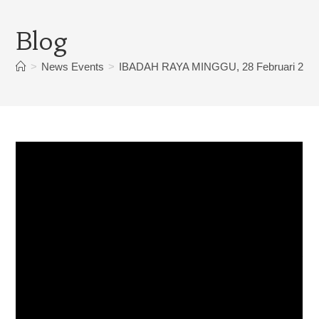
Blog
>
News Events
>
IBADAH RAYA MINGGU, 28 Februari 202
IBADAH RAYA
MINGGU, 28 Februari
2021
Ps. Jefry Radona Wuntu, S.Th.
February 28, 2021
News Events