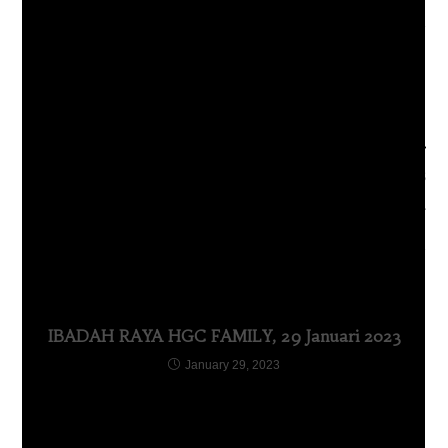
Previous Post
IBADAH ANAK SEKOLAH MINGGU ONLINE, Minggu
21 Februari 2021
Next Post
IBADAH ANAK SEKOLAH MINGGU ONLINE, 28
Februari 2021
YOU MIGHT ALSO LIKE
IBADAH RAYA HGC FAMILY, 29 Januari 2023
January 29, 2023