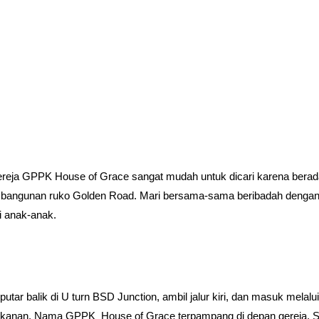
 gereja GPPK House of Grace sangat mudah untuk dicari karena berad
pan bangunan ruko Golden Road. Mari bersama-sama beribadah dengan
i anak-anak.
ar balik di U turn BSD Junction, ambil jalur kiri, dan masuk melalui
h kanan. Nama GPPK House of Grace terpampang di depan gereja, Sa