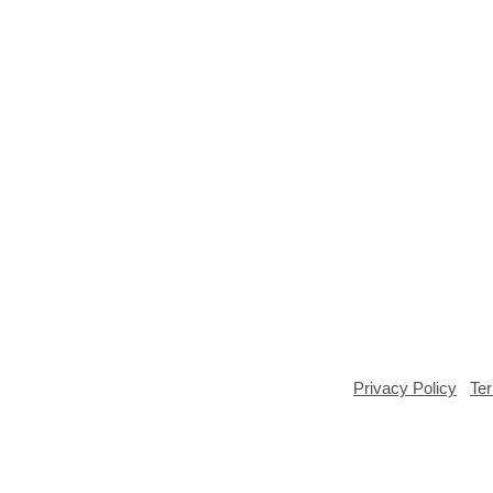
pyright ©2025 GPPK House of Grace BSD City |
Privacy Policy
|
Te