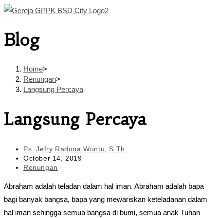
Skip
to
Blog
content
Home
>
Renungan
>
Langsung Percaya
Langsung Percaya
Post
Ps. Jefry Radona Wuntu, S.Th.
author:
Post
October 14, 2019
published:
Post
Renungan
category:
Abraham adalah teladan dalam hal iman. Abraham adalah bapa
bagi banyak bangsa, bapa yang mewariskan keteladanan dalam
hal iman sehingga semua bangsa di bumi, semua anak Tuhan