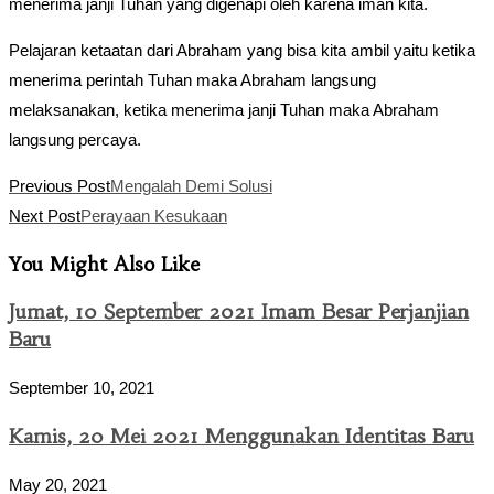
menerima janji Tuhan yang digenapi oleh karena iman kita.
Pelajaran ketaatan dari Abraham yang bisa kita ambil yaitu ketika
menerima perintah Tuhan maka Abraham langsung
melaksanakan, ketika menerima janji Tuhan maka Abraham
langsung percaya.
Read
Previous Post
Mengalah Demi Solusi
more
Next Post
Perayaan Kesukaan
articles
You Might Also Like
Jumat, 10 September 2021 Imam Besar Perjanjian
Baru
September 10, 2021
Kamis, 20 Mei 2021 Menggunakan Identitas Baru
May 20, 2021