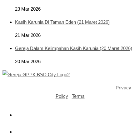
23 Mar 2026
Kasih Karunia Di Taman Eden (21 Maret 2026)
21 Mar 2026
Gereja Dalam Kelimpahan Kasih Karunia (20 Maret 2026)
20 Mar 2026
Copyright ©2025 GPPK House of Grace BSD City |
Privacy
Policy
|
Terms
Opens
in
a
Opens
new
in